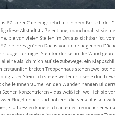
das Bäckerei-Café eingekehrt, nach dem Besuch der Ga
fig diese Altstadtstraße entlang, manchmal ist sie m
che, die von vielen Stellen im Ort aus sichtbar ist, 
 Fläche ihres grünen Dachs von tiefer liegenden Däch
 ein bogenförmiges Steintor dunkel in die Wand gebroc
 alleine als ich mich auf sie zubewege, ein Klappschil
 erstaunlich breiten Treppenhaus stehen zwei steiner
mpfgrauer Stein. Ich steige weiter und sehe durch zwe
ck helle Innenräume. An den Wänden hängen Bilderr
h Szenen konzentrieren – das weiß ich, weil ich sie v
 zwei Flügeln hoch und hölzern, die verschlossen wirkt.
nen, stattdessen klingle ich an einer freundlicher wir
ngelschalter daneben ist und neben der anderen Tür ni