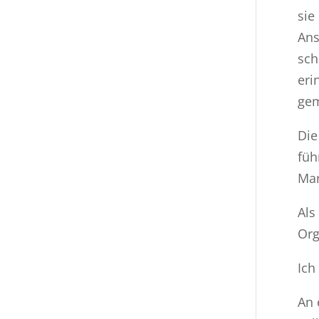
sie
Ans
sch
eri
gem
Die
füh
Mar
Als
Org
Ich
An 