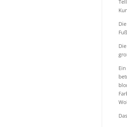
Tel
Kun
Die
Fuß
Die
gro
Ein
bet
blo
Far
Woh
Das