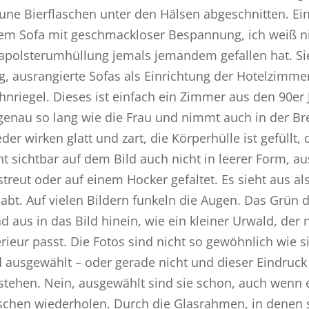
une Bierflaschen unter den Hälsen abgeschnitten. Ein
em Sofa mit geschmackloser Bespannung, ich weiß nic
apolsterumhüllung jemals jemandem gefallen hat. Si
g, ausrangierte Sofas als Einrichtung der Hotelzimmer
nriegel. Dieses ist einfach ein Zimmer aus den 90er 
 genau so lang wie die Frau und nimmt auch in der Br
eder wirken glatt und zart, die Körperhülle ist gefüllt
ht sichtbar auf dem Bild auch nicht in leerer Form, 
streut oder auf einem Hocker gefaltet. Es sieht aus al
abt. Auf vielen Bildern funkeln die Augen. Das Grün de
d aus in das Bild hinein, wie ein kleiner Urwald, de
erieur passt. Die Fotos sind nicht so gewöhnlich wie 
 ausgewählt – oder gerade nicht und dieser Eindruck e
stehen. Nein, ausgewählt sind sie schon, auch wenn e
schen wiederholen. Durch die Glasrahmen, in denen si