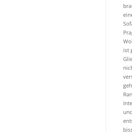
bra
ein
Sof
Pra
Woh
ist
Gli
nic
ver
geh
Ran
Int
und
ent
bis