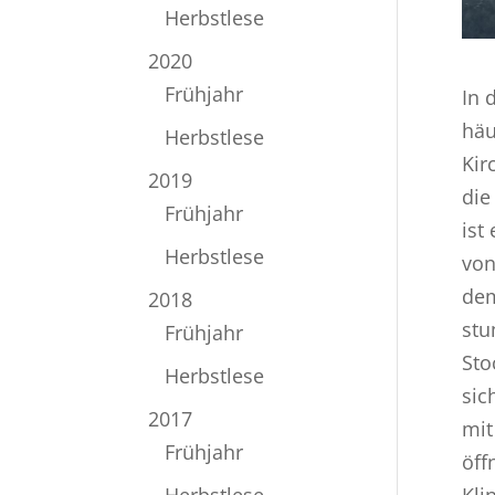
Herbstlese
2020
Frühjahr
In 
häu
Herbstlese
Kir
2019
die
Frühjahr
ist
Herbstlese
von
dem
2018
stu
Frühjahr
Sto
Herbstlese
sic
2017
mit
Frühjahr
öff
Kli