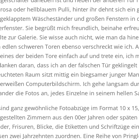
lrosa oder hellblauem Pulli, hinter ihr dehnt sich e
geklapptem Wäscheständer und großen Fenstern in d
erfenster. Sie begrüßt mich freundlich, beinahe erfreu
lte zur Galerie. Sie wisse auch nicht, wie man da hin
 edlen schweren Toren ebenso verschreckt wie ich. Al
 eines der beiden Tore einfach auf und trete ein, ic
anken daran, dass ich an der falschen Tür geklingelt
euchteten Raum sitzt mittig ein biegsamer junger M
berweißen Computerbildschirm. Ich gehe langsam du
ander die Fotos an, jedes Einzelne in seinem hellen S
sind ganz gewöhnliche Fotoabzüge im Format 10 x 15, 
lgestellten Zimmern aus den 00er Jahren oder späten
ider, Frisuren, Blicke, die Etiketten und Schriftzüge e
sen zwei Jahrzehnten zuordnen. Eine Reihe von Pring