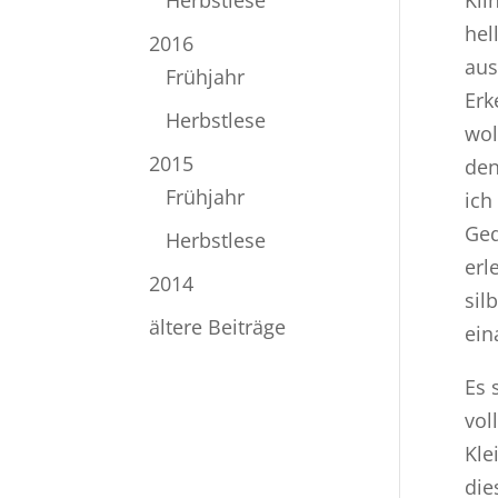
Herbstlese
hel
2016
aus
Frühjahr
Erk
Herbstlese
wol
2015
den
Frühjahr
ich
Ged
Herbstlese
erl
2014
sil
ältere Beiträge
ein
Es 
vol
Kle
die