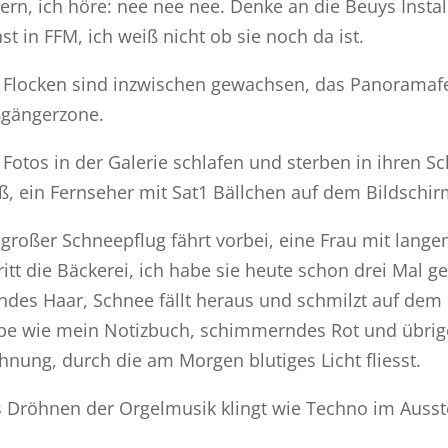
lern, ich höre: nee nee nee. Denke an die Beuys Ins
st in FFM, ich weiß nicht ob sie noch da ist.
 Flocken sind inzwischen gewachsen, das Panoramafen
gängerzone.
 Fotos in der Galerie schlafen und sterben in ihren S
ß, ein Fernseher mit Sat1 Bällchen auf dem Bildschir
 großer Schneepflug fährt vorbei, eine Frau mit lan
ritt die Bäckerei, ich habe sie heute schon drei Mal ge
ndes Haar, Schnee fällt heraus und schmilzt auf dem B
be wie mein Notizbuch, schimmerndes Rot und übrige
nung, durch die am Morgen blutiges Licht fliesst.
 Dröhnen der Orgelmusik klingt wie Techno im Auss